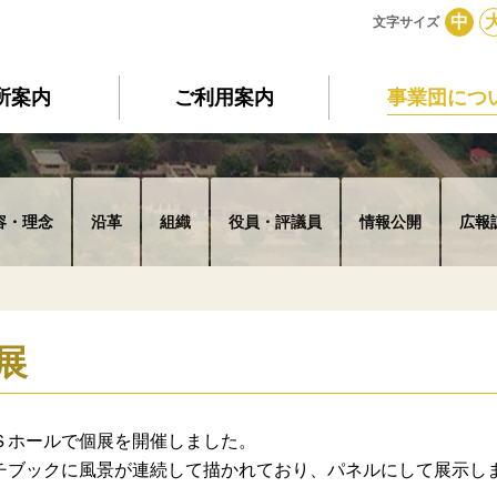
中
文字サイズ
所案内
ご利用案内
事業団につ
容・理念
沿革
組織
役員・評議員
情報公開
広報
展
Ｓホールで個展を開催しました。
チブックに風景が連続して描かれており、パネルにして展示し