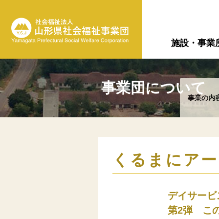
施設・事業
事業団について
事業の内
くるまにアー
デイサービ
第2弾 こ